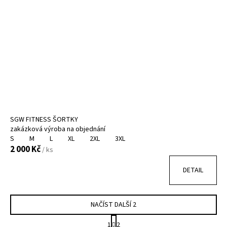
SGW FITNESS ŠORTKY
zakázková výroba na objednání
S
M
L
XL
2XL
3XL
2 000 Kč
/ ks
DETAIL
NAČÍST DALŠÍ 2
S
1
2