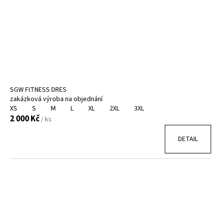
d
r
a
u
o
j
k
d
í
t
u
t
ů
k
?
t
ů
SGW FITNESS DRES
zakázková výroba na objednání
XS
S
M
L
XL
2XL
3XL
HLEDAT
2 000 Kč
/ ks
DETAIL
D
o
p
o
r
u