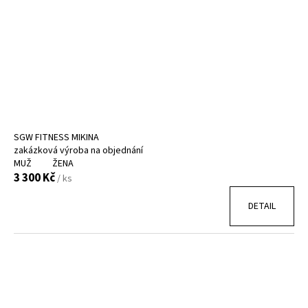
č
u
j
e
m
e
SGW FITNESS MIKINA
zakázková výroba na objednání
MUŽ
ŽENA
3 300 Kč
/ ks
DETAIL