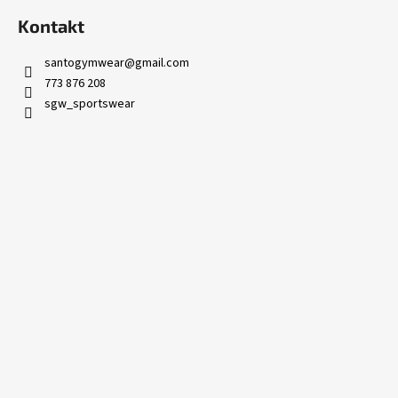
č
u
Kontakt
j
e
santogymwear
@
gmail.com
m
773 876 208
e
sgw_sportswear