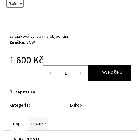
č
u
j
e
m
e
zakázková výroba na objednání
Značka:
SGW
1 600 Kč
Měrná
DO KOŠÍKU
cena:
Zeptat se
Kategorie
:
E-shop
Popis
Diskuze
VLASTNOSTI