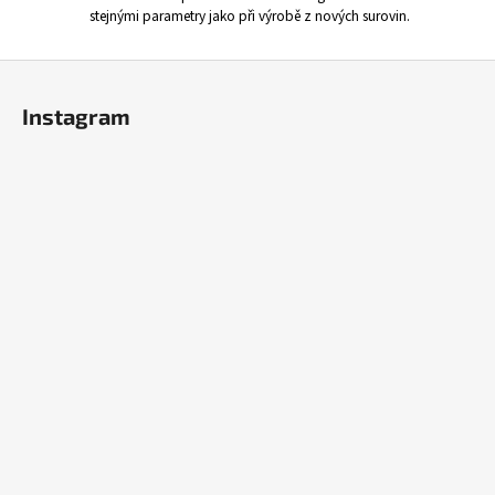
stejnými parametry jako při výrobě z nových surovin.
Z
á
Instagram
p
a
t
í