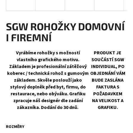
a
j
í
SGW ROHOŽKY DOMOVNÍ
t
I FIREMNÍ
?
Vyrábíme rohožky s možností
PRODUKT JE
vlastního grafického motivu.
SOUČÁSTÍ
SGW
Základem je profesionální zátěžový
INDIVIDUAL
, PO
HLEDAT
koberec / technická rohož s gumovým
OBJEDNÁNÍ VÁM
základem. Skvěle poslouží jako
BUDE ZASLÁNA
stylový doplněk před byt, firmu, do
FAKTURA S
restaurace, nebo obýváku. Grafiku
POŽADAVKEM
D
zpracuje náš designér dle zadání
NA VELIKOST A
o
zákazníka. Dodání do 30 dnů.
GRAFIKU.
p
o
r
ROZMĚRY
u