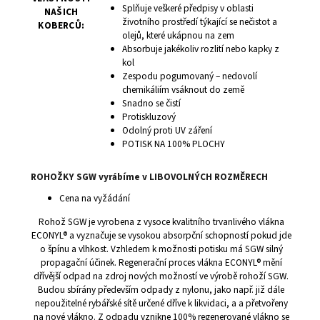
Splňuje veškeré předpisy v oblasti
NAŠICH
životního prostředí týkající se nečistot a
KOBERCŮ:
olejů, které ukápnou na zem
Absorbuje jakékoliv rozlití nebo kapky z
kol
Zespodu pogumovaný – nedovolí
chemikáliím vsáknout do země
Snadno se čistí
Protiskluzový
Odolný proti UV záření
POTISK NA 100% PLOCHY
ROHOŽKY SGW vyrábíme v LIBOVOLNÝCH ROZMĚRECH
Cena na vyžádání
Rohož SGW je vyrobena z vysoce kvalitního trvanlivého vlákna
ECONYL® a vyznačuje se vysokou absorpční schopností pokud jde
o špínu a vlhkost. Vzhledem k možnosti potisku má SGW silný
propagační účinek. Regenerační proces vlákna ECONYL® mění
dřívější odpad na zdroj nových možností ve výrobě rohoží SGW.
Budou sbírány především odpady z nylonu, jako např. již dále
nepoužitelné rybářské sítě určené dříve k likvidaci, a a přetvořeny
na nové vlákno. Z odpadu vznikne 100% regenerované vlákno se