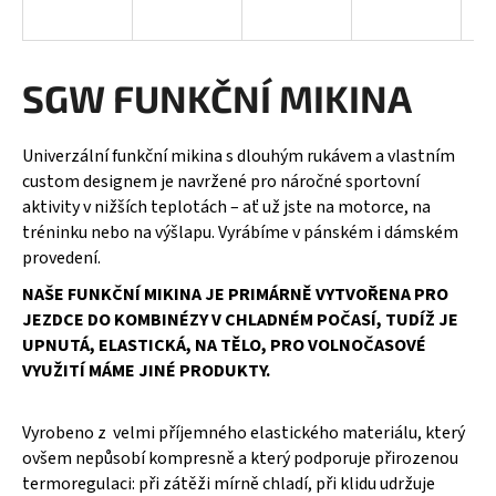
a
j
í
SGW FUNKČNÍ MIKINA
t
?
Univerzální funkční mikina s dlouhým rukávem a vlastním
custom designem je navržené pro náročné sportovní
aktivity v nižších teplotách – ať už jste na motorce, na
tréninku nebo na výšlapu. Vyrábíme v pánském i dámském
provedení.
HLEDAT
NAŠE FUNKČNÍ MIKINA JE PRIMÁRNĚ VYTVOŘENA PRO
JEZDCE DO KOMBINÉZY V CHLADNÉM POČASÍ, TUDÍŽ JE
UPNUTÁ, ELASTICKÁ, NA TĚLO, PRO VOLNOČASOVÉ
D
VYUŽITÍ MÁME JINÉ PRODUKTY.
o
p
o
Vyrobeno z velmi příjemného elastického materiálu, který
r
ovšem nepůsobí kompresně a který podporuje přirozenou
u
termoregulaci: při zátěži mírně chladí, při klidu udržuje