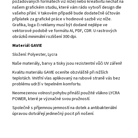
požadovaných formátech viz níže) nebo kreativitu nechat na
našem grafickém studiu, které vám rádo vytvoří design dle
vašeho přání. V takovém případě bude dodatečně účtován
příplatek za grafické práce v hodinové sazbě viz níže.
Grafika, loga či reklamy musí být dodané nejlépe ve
vektorové podobě ve formátu AI, PDF, CDR. U rastrových
obrázků minimální rozlišení 300 dpi.
Materiál GAVIE
Složení: Polyester, Lycra
Naše materiály, barvy a tisky jsou rezistentní vůči UV záření!
Kvalitu materiálu GAVIE oceníte obzvláště při nižších
teplotách. Vnitřní vlas aplikovaný na rubové straně vás bez
problému udrží v tepelném komfortu.
Neomezenou volnost pohybu přináší použité vlákno LYCRA
POWER, které je význačné svou pružností.
Společně s příjemnou jemností na dotek a antibakteriální
úpravou dotvářejí jedinečný pocit při nošení.