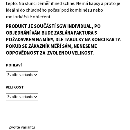
č
teplo. Na slunci téměř ihned schne. Nemá kapsy a proto je
u
ideální do chladného počasí pod kombinézu nebo
j
motorkářské oblečení.
e
PRODUKT JE SOUČÁSTÍ
SGW INDIVIDUAL
, PO
m
e
OBJEDNÁNÍ VÁM BUDE ZASLÁNA FAKTURA S
POŽADAVKEM NA MÍRY, DLE TABULKY NA KONCI KARTY.
POKUD SE ZÁKAZNÍK MĚŘÍ SÁM, NENESEME
ODPOVĚDNOST ZA ZVOLENOU VELIKOST.
POHLAVÍ
VELIKOST
Zvolte variantu