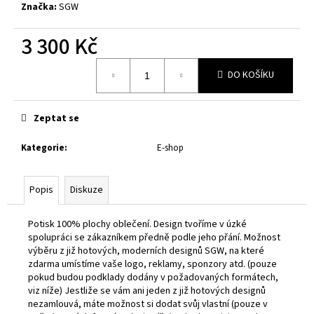
Značka:
SGW
3 300 Kč
Měrná
DO KOŠÍKU
cena:
Zeptat se
Kategorie
:
E-shop
Popis
Diskuze
Potisk 100% plochy oblečení. Design tvoříme v úzké
spolupráci se zákazníkem předně podle jeho přání. Možnost
výběru z již hotových, moderních designů SGW, na které
zdarma umístíme vaše logo, reklamy, sponzory atd. (pouze
pokud budou podklady dodány v požadovaných formátech,
viz níže) Jestliže se vám ani jeden z již hotových designů
nezamlouvá, máte možnost si dodat svůj vlastní (pouze v